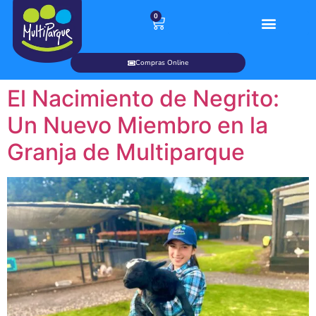
0
Planea tu visita
Fiestas Infantiles
Eventos Empresaria
Salidas Pedagógica
Paseo Comercial
Compras Online
El Nacimiento de Negrito:
Un Nuevo Miembro en la
Granja de Multiparque