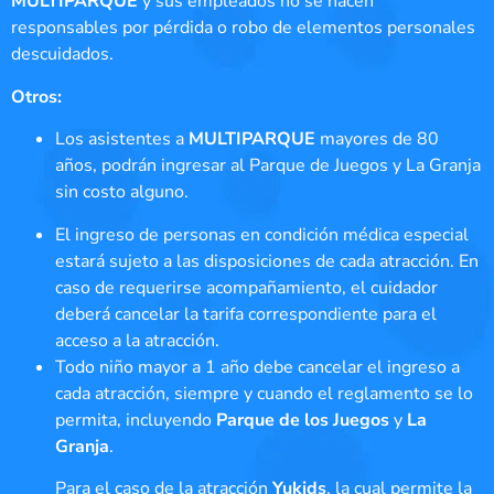
MULTIPARQUE
y sus empleados no se hacen
responsables por pérdida o robo de elementos personales
descuidados.
Otros:
Los asistentes a
MULTIPARQUE
mayores de 80
años, podrán ingresar al Parque de Juegos y La Granja
sin costo alguno.
El ingreso de personas en condición médica especial
estará sujeto a las disposiciones de cada atracción. En
caso de requerirse acompañamiento, el cuidador
deberá cancelar la tarifa correspondiente para el
acceso a la atracción.
Todo niño mayor a 1 año debe cancelar el ingreso a
cada atracción, siempre y cuando el reglamento se lo
permita, incluyendo
Parque de los Juegos
y
La
Granja
.
Para el caso de la atracción
Yukids
, la cual permite la