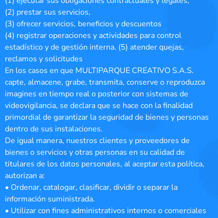
(1) ejecutar sus obligaciones contractuales y legales,
(2) prestar sus servicios,
(3) ofrecer servicios, beneficios y descuentos
(4) registrar operaciones y actividades para control
estadístico y de gestión interna. (5) atender quejas,
reclamos y solicitudes
En los casos en que MULTIPARQUE CREATIVO S.A.S.
capte, almacene, grabe, transmita, conserve o reproduzca
imagines en tiempo real o posterior con sistemas de
videovigilancia, se declara que se hace con la finalidad
primordial de garantizar la seguridad de bienes y personas
dentro de sus instalaciones.
De igual manera, nuestros clientes y proveedores de
bienes o servicios y otras personas en su calidad de
titulares de los datos personales, al aceptar esta política,
autorizan a:
• Ordenar, catalogar, clasificar, dividir o separar la
información suministrada.
• Utilizar con fines administrativos internos o comerciales