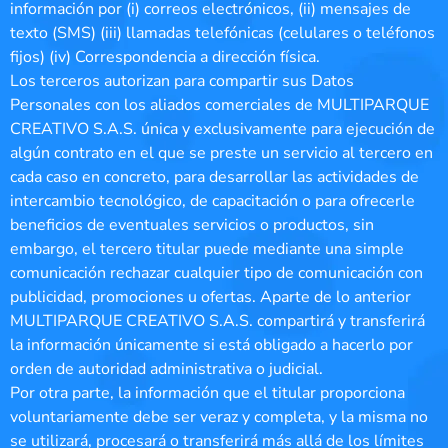
información por (i) correos electrónicos, (ii) mensajes de
texto (SMS) (iii) llamadas telefónicas (celulares o teléfonos
fijos) (iv) Correspondencia a dirección física.
Los terceros autorizan para compartir sus Datos
Personales con los aliados comerciales de MULTIPARQUE
CREATIVO S.A.S. única y exclusivamente para ejecución de
algún contrato en el que se preste un servicio al tercero en
cada caso en concreto, para desarrollar las actividades de
intercambio tecnológico, de capacitación o para ofrecerle
beneficios de eventuales servicios o productos, sin
embargo, el tercero titular puede mediante una simple
comunicación rechazar cualquier tipo de comunicación con
publicidad, promociones u ofertas. Aparte de lo anterior
MULTIPARQUE CREATIVO S.A.S. compartirá y transferirá
la información únicamente si está obligado a hacerlo por
orden de autoridad administrativa o judicial.
Por otra parte, la información que el titular proporciona
voluntariamente debe ser veraz y completa, y la misma no
se utilizará, procesará o transferirá más allá de los límites