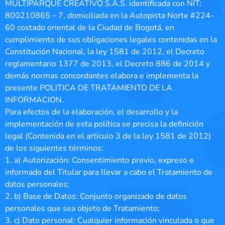
MULTIPARQUE CREATIVO S.A.S. identificada con NIT:
800210865 – 7, domiciliada en la Autopista Norte #224-
60 costado oriental de la Ciudad de Bogotá, en
cumplimiento de sus obligaciones legales contenidas en la
Constitución Nacional, la ley 1581 de 2012, el Decreto
reglamentario 1377 de 2013, el Decreto 886 de 2014 y
demás normas concordantes elabora e implementa la
presente POLITICA DE TRATAMIENTO DE LA
INFORMACION.
Para efectos de la elaboración, el desarrollo y la
implementación de esta política se precisa la definición
legal (Contenida en el artículo 3 de la ley 1581 de 2012)
de los siguientes términos:
1. a) Autorización: Consentimiento previo, expreso e
informado del Titular para llevar a cabo el Tratamiento de
datos personales;
2. b) Base de Datos: Conjunto organizado de datos
personales que sea objeto de Tratamiento;
3. c) Dato personal: Cualquier información vinculada o que