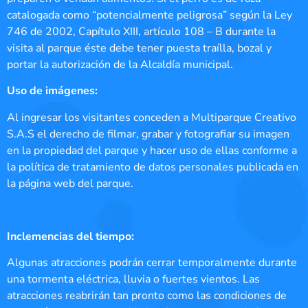
catalogada como “potencialmente peligrosa” según la Ley
746 de 2002, Capítulo XIII, artículo 108 – B durante la
visita al parque éste debe tener puesta traílla, bozal y
portar la autorización de la Alcaldía municipal.
Uso de imágenes:
Al ingresar los visitantes conceden a Multiparque Creativo
S.A.S el derecho de filmar, grabar y fotografiar su imagen
en la propiedad del parque y hacer uso de ellas conforme a
la política de tratamiento de datos personales publicada en
la página web del parque.
Inclemencias del tiempo:
Algunas atracciones podrán cerrar temporalmente durante
una tormenta eléctrica, lluvia o fuertes vientos. Las
atracciones reabrirán tan pronto como las condiciones de