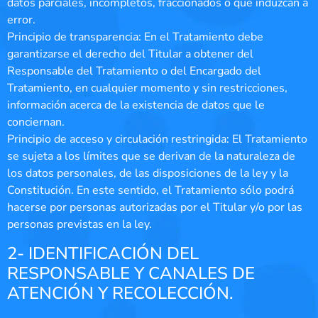
datos parciales, incompletos, fraccionados o que induzcan a
error.
Principio de transparencia: En el Tratamiento debe
garantizarse el derecho del Titular a obtener del
Responsable del Tratamiento o del Encargado del
Tratamiento, en cualquier momento y sin restricciones,
información acerca de la existencia de datos que le
conciernan.
Principio de acceso y circulación restringida: El Tratamiento
se sujeta a los límites que se derivan de la naturaleza de
los datos personales, de las disposiciones de la ley y la
Constitución. En este sentido, el Tratamiento sólo podrá
hacerse por personas autorizadas por el Titular y/o por las
personas previstas en la ley.
2- IDENTIFICACIÓN DEL
RESPONSABLE Y CANALES DE
ATENCIÓN Y RECOLECCIÓN.