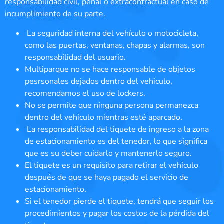
responsabilidad civil, penal o extracontractual en caso de
incumplimiento de su parte.
La seguridad interna del vehículo o motocicleta,
como las puertas, ventanas, chapas y alarmas, son
responsabilidad del usuario.
Multiparque no se hace responsable de objetos
pesrsonales dejados dentro del vehiculo,
recomendamos el uso de lockers.
No se permite que ninguna persona permanezca
dentro del vehículo mientras esté aparcado.
La responsabilidad del tiquete de ingreso a la zona
de estacionamiento es del tenedor, lo que significa
que es su deber cuidarlo y mantenerlo seguro.
El tiquete es un requisito para retirar el vehículo
después de que se haya pagado el servicio de
estacionamiento.
Si el tenedor pierde el tiquete, tendrá que seguir los
procedimientos y pagar los costos de la pérdida del