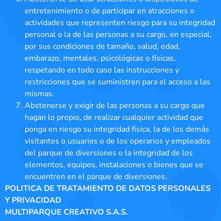
entretenimiento o de participar en atracciones o
actividades que representen riesgo para su integridad
personal o la de las personas a su cargo, en especial,
por sus condiciones de tamaño, salud, edad,
embarazo, mentales, psicológicas o físicas,
respetando en todo caso las instrucciones y
restricciones que se suministren para el acceso a las
mismas.
Abstenerse y exigir de las personas a su cargo que
hagan lo propio, de realizar cualquier actividad que
ponga en riesgo su integridad física, la de los demás
visitantes o usuarios o de los operarios y empleados
del parque de diversiones o la integridad de los
elementos, equipos, instalaciones o bienes que se
encuentren en el parque de diversiones.
POLITICA DE TRATAMIENTO DE DATOS PERSONALES
Y PRIVACIDAD
MULTIPARQUE CREATIVO S.A.S.