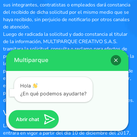
sus integrantes, contratistas o empleados dará constancia
del recibido de dicha solicitud por el mismo medio que se
haya recibido, sin perjuicio de notificarlo por otros canales
de atención.
Luego de radicada la solicitud y dado constancia al titular
de la información, MULTIPARQUE CREATIVO S.A.S.
tramitara la solicitud, consulta o reclamo para efectos de
proteger los derechos de los titulares en los términos de la
Multiparque
ley con las excepciones y condiciones que apliquen, el
proceso se adelantara en menos de diez días hábiles desde
el momento que se recibe la solicitud por parte del titular,
en los casos en que se necesite información adicional el
Hola
plazo será de veinte días y cuando dicha información
¿En qué podemos ayudarte?
dependa de un tercero, el plazo será de treinta días hábiles.
VIGENCIA.
Abrir chat
La presente política de tratamiento de la información
entrara en vigor a partir del día 10 de diciembre del 2017,