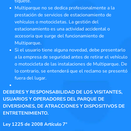
tiquete.
Multiparque no se dedica profesionalmente a la
prestación de servicios de estacionamiento de
vehículos o motocicletas. La gestión del
estacionamiento es una actividad accidental o
accesoria que surge del funcionamiento de
Multiparque.
Si el usuario tiene alguna novedad, debe presentarlo
a la empresa de seguridad antes de retirar el vehículo
o motocicleta de las instalaciones de Multiparque. De
lo contrario, se entenderá que el reclamo se presentó
fuera del lugar.
DEBERES Y RESPONSABILIDAD DE LOS VISITANTES,
USUARIOS Y OPERADORES DEL PARQUE DE
DIVERSIONES, DE ATRACCIONES Y DISPOSITIVOS DE
ENTRETENIMIENTO.
Ley 1225 de 2008 Artículo 7°