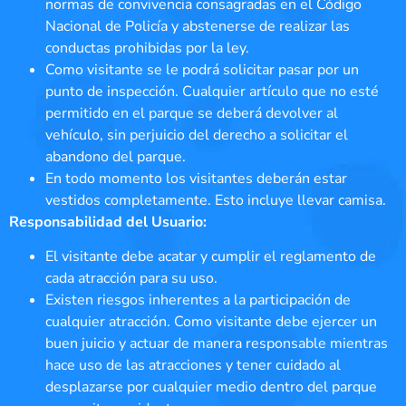
normas de convivencia consagradas en el Código
Nacional de Policía y abstenerse de realizar las
conductas prohibidas por la ley.
Como visitante se le podrá solicitar pasar por un
punto de inspección. Cualquier artículo que no esté
permitido en el parque se deberá devolver al
vehículo, sin perjuicio del derecho a solicitar el
abandono del parque.
En todo momento los visitantes deberán estar
vestidos completamente. Esto incluye llevar camisa.
Responsabilidad del Usuario:
El visitante debe acatar y cumplir el reglamento de
cada atracción para su uso.
Existen riesgos inherentes a la participación de
cualquier atracción. Como visitante debe ejercer un
buen juicio y actuar de manera responsable mientras
hace uso de las atracciones y tener cuidado al
desplazarse por cualquier medio dentro del parque