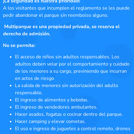
¡La seguridad es nuestra prioridad!
A los visitantes que incumplen el reglamento se les puede
pedir abandonar el parque sin reembolso alguno.
Multiparque es una propiedad privada, se reserva el
derecho de admisión.
No se permite:
El acceso de niños sin adultos responsables. Los
adultos deben velar por el comportamiento y cuidado
de los menores a su cargo, previniendo que incurran
en actos de riesgo
La salida de menores sin autorización del adulto
responsable.
El ingreso de alimentos y bebidas.
El ingreso de vendedores ambulantes.
Hacer asados, fogatas o cocinar dentro del parque.
Hacer camping y elevar cometas.
El uso e ingreso de juguetes a control remoto, drones