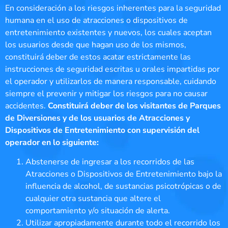
En consideración a los riesgos inherentes para la seguridad
humana en el uso de atracciones o dispositivos de
entretenimiento existentes y nuevos, los cuales aceptan
los usuarios desde que hagan uso de los mismos,
constituirá deber de estos acatar estrictamente las
instrucciones de seguridad escritas u orales impartidas por
el operador y utilizarlos de manera responsable, cuidando
siempre el prevenir y mitigar los riesgos para no causar
accidentes.
Constituirá deber de los visitantes de Parques
de Diversiones y de los usuarios de Atracciones y
Dispositivos de Entretenimiento con supervisión del
operador en lo siguiente:
Abstenerse de ingresar a los recorridos de las
Atracciones o Dispositivos de Entretenimiento bajo la
influencia de alcohol, de sustancias psicotrópicas o de
cualquier otra sustancia que altere el
comportamiento y/o situación de alerta.
Utilizar apropiadamente durante todo el recorrido los