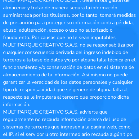
MULTIPARQUE CREATIVO S.A.S. . tiene la obligación de
almacenar y tratar de manera segura la información
suministrada por los titulares, por lo tanto, tomará medidas
de precaución para proteger su información contra pérdida,
abuso, adulteración, acceso o uso no autorizado o
fraudulento. Por causas que no le sean imputables
MULTIPARQUE CREATIVO S.A.S. no se responsabiliza por
cualquier consecuencia derivada del ingreso indebido de
terceros a la base de datos y/o por alguna falla técnica en el
funcionamiento y/o conservación de datos en el sistema de
almacenamiento de la información. Así mismo no puede
garantizar la veracidad de los datos personales y cualquier
tipo de responsabilidad que se genere de alguna falta al
respecto se le imputara al tercero que proporciono dicha
información.
MULTIPARQUE CREATIVO S.A.S. advierte que
regularmente no recauda información acerca del uso de
sistemas de terceros que ingresen a la página web, como
el IP, si el servidor u otro intermediario recauda algún tipo