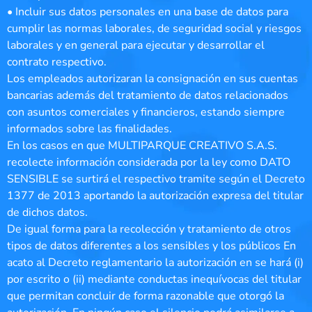
• Incluir sus datos personales en una base de datos para
cumplir las normas laborales, de seguridad social y riesgos
laborales y en general para ejecutar y desarrollar el
contrato respectivo.
Los empleados autorizaran la consignación en sus cuentas
bancarias además del tratamiento de datos relacionados
con asuntos comerciales y financieros, estando siempre
informados sobre las finalidades.
En los casos en que MULTIPARQUE CREATIVO S.A.S.
recolecte información considerada por la ley como DATO
SENSIBLE se surtirá el respectivo tramite según el Decreto
1377 de 2013 aportando la autorización expresa del titular
de dichos datos.
De igual forma para la recolección y tratamiento de otros
tipos de datos diferentes a los sensibles y los públicos En
acato al Decreto reglamentario la autorización en se hará (i)
por escrito o (ii) mediante conductas inequívocas del titular
que permitan concluir de forma razonable que otorgó la