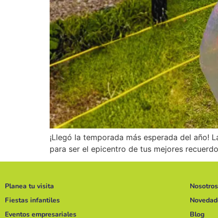
¡Llegó la temporada más esperada del año! L
para ser el epicentro de tus mejores recuerdos
Planea tu visita
Nosotros
Fiestas infantiles
Novedad
Eventos empresariales
Blog