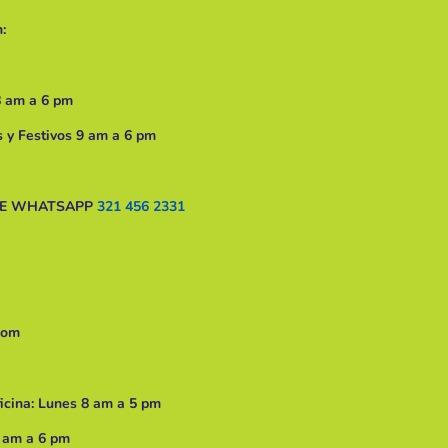
:
8 am a 6 pm
 y Festivos 9 am a 6 pm
DE WHATSAPP
321 456 2331
com
ficina: Lunes 8 am a 5 pm
 am a 6 pm