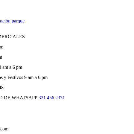
ención parque
MERCIALES
n:
pm
 8 am a 6 pm
 y Festivos 9 am a 6 pm
48
O DE WHATSAPP
321 456 2331
.com