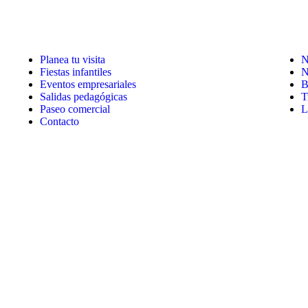
Planea tu visita
N
Fiestas infantiles
N
Eventos empresariales
B
Salidas pedagógicas
T
Paseo comercial
L
Contacto