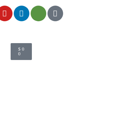
$
0
0