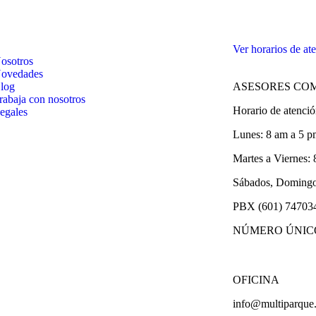
Ver horarios de at
osotros
ovedades
log
ASESORES CO
rabaja con nosotros
Horario de atenció
egales
Lunes: 8 am a 5 
Martes a Viernes:
Sábados, Domingos
PBX (601) 74703
NÚMERO ÚNIC
OFICINA
info@multiparque